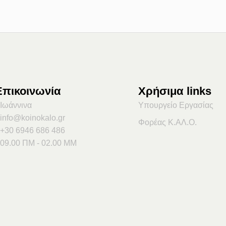
Επικοινωνία
Χρήσιμα links
Ιωάννινα
Υπουργείο Εργασίας
info@koinokalo.gr
Φορέας Κ.ΑΛ.Ο.
+30 6946 686 486
09.00 ΠΜ - 02.00 ΜΜ