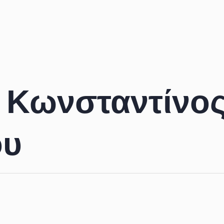
:
Κωνσταντίνο
ου